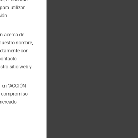
ara utilizar
ción
ón acerca de
 nuestro nombre,
ectamente con
contacto
stro sitio web y
a en "ACCIÓN
o compromiso
 mercado