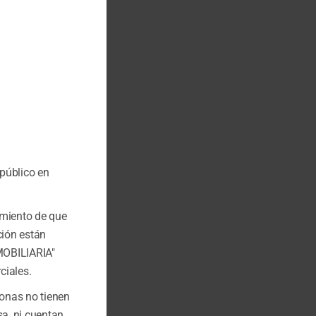
 público en
miento de que
ción están
NMOBILIARIA"
ciales.
onas no tienen
a, ni cuentan