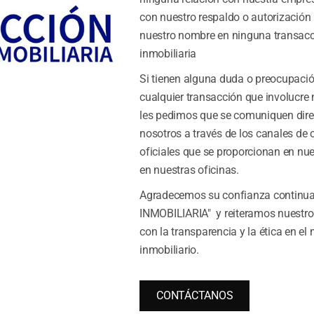
con nuestro respaldo o autorización p
nuestro nombre en ninguna transac
inmobiliaria
Si tienen alguna duda o preocupaci
cualquier transacción que involucre
Tu mejor Acción
les pedimos que se comuniquen dir
nosotros a través de los canales de 
Sitio web
oficiales que se proporcionan en nue
en nuestras oficinas.
Facebook
Agradecemos su confianza continu
INMOBILIARIA" y reiteramos nuestr
con la transparencia y la ética en el
Instagram
inmobiliario.
CONTÁCTANOS