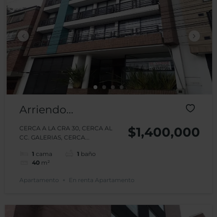
Arriendo
Apartamento
CERCA A LA CRA 30, CERCA AL
$1,400,000
CC. GALERIAS, CERCA...
Pravia Edificio
1
cama
1
baño
40
m²
Apartamento
En renta Apartamento