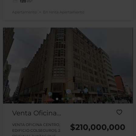
120
m²
Apartamento
En renta Apartamento
Venta Oficina
Centro Bogotá
VENTA OFICINA CENTRO,
$210,000,000
EDIFICIO COLSEGUROS, 2