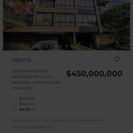
Venta
Apartamento
APARTAMENTO EN
$450,000,000
ARRIENDO EN CHICO
Chico Navarra
NAVARRA, INTERIOR CON
UNA VISTA...
2
camas
2
baños
64.73
m²
Apartamento
Destacado en venta Apartamento
En venta Apartamento