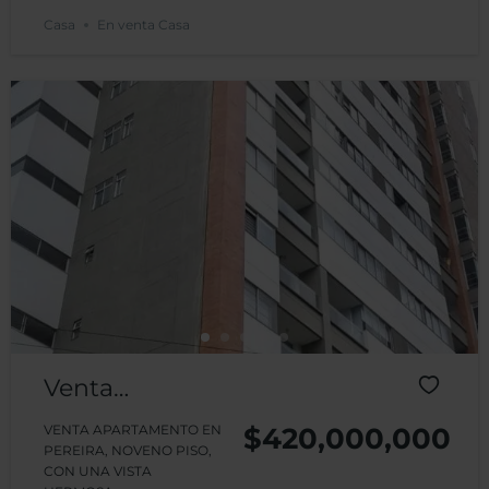
Casa
En venta Casa
Venta
Apartamento
VENTA APARTAMENTO EN
$420,000,000
PEREIRA, NOVENO PISO,
Edificio Trilogía
CON UNA VISTA