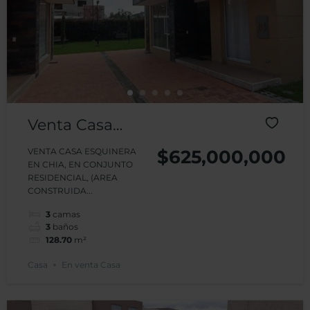
Venta Casa
Condominio
VENTA CASA ESQUINERA
$625,000,000
EN CHIA, EN CONJUNTO
Castel Monte
RESIDENCIAL, (AREA
CONSTRUIDA...
3
camas
3
baños
128.70
m²
Casa
En venta Casa