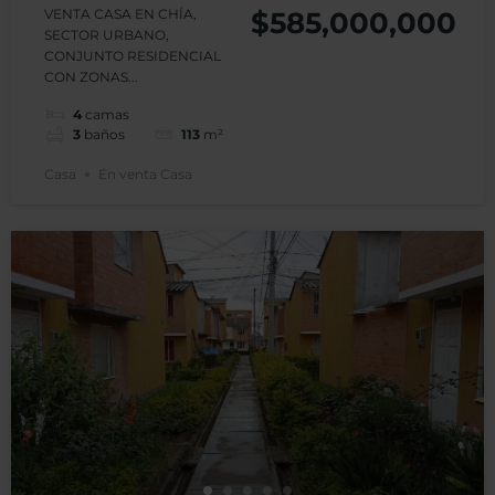
Portobelo IV –
VENTA CASA EN CHÍA,
$585,000,000
SECTOR URBANO,
Chia
CONJUNTO RESIDENCIAL
CON ZONAS...
4
camas
3
baños
113
m²
Casa
En venta Casa