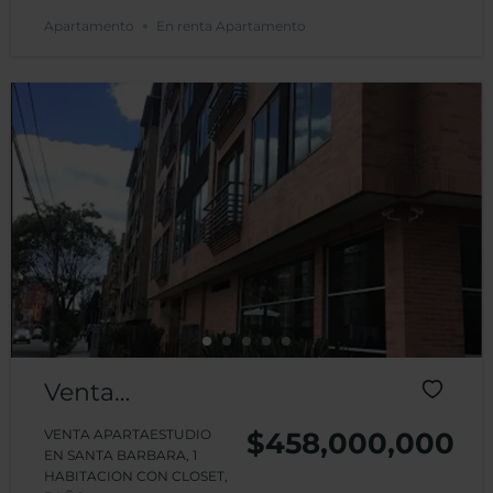
Apartamento
En renta Apartamento
Venta
Apartaestudio
VENTA APARTAESTUDIO
$458,000,000
EN SANTA BARBARA, 1
503 Edificio
HABITACION CON CLOSET,