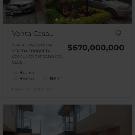
Venta Casa
Ventto
VENTA CASA EN CHIA
$670,000,000
VEREDA FONQUETA,
Reservado
CONJUNTO CERRADO CON
CLUB...
CHIA
4
camas
4
baños
120
m²
Casa
En venta Casa