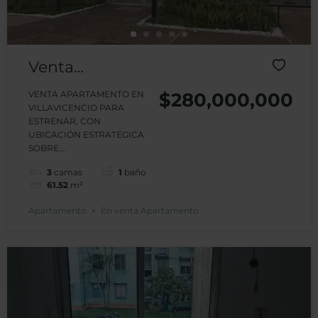
Venta
Apartamento
VENTA APARTAMENTO EN
$280,000,000
VILLAVICENCIO PARA
Terra Verde
ESTRENAR, CON
UBICACIÓN ESTRATÉGICA
Club House
SOBRE...
Villavicencio
3
camas
1
baño
61.52
m²
Apartamento
En venta Apartamento