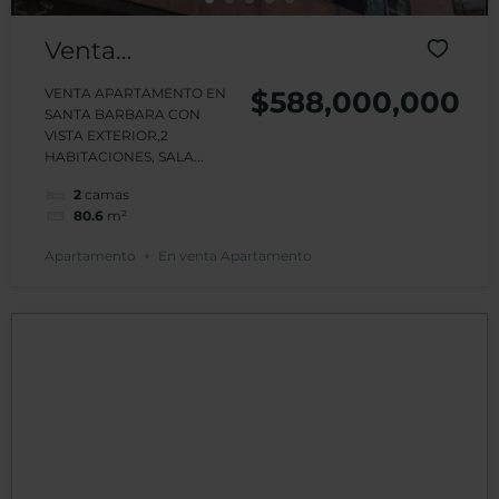
Venta
Apartamento
VENTA APARTAMENTO EN
$588,000,000
SANTA BARBARA CON
401 Edificio
VISTA EXTERIOR,2
HABITACIONES, SALA...
Ejecutivo Plaza
2
camas
Santa Barbara
80.6
m²
Apartamento
En venta Apartamento