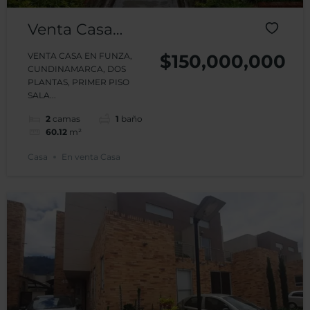
Venta Casa
Conjunto
VENTA CASA EN FUNZA,
$150,000,000
CUNDINAMARCA, DOS
Zuame 1 –
PLANTAS, PRIMER PISO
SALA...
Funza
2
camas
1
baño
60.12
m²
Casa
En venta Casa