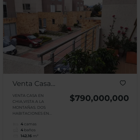
Venta Casa
Ventto
VENTA CASA EN
$790,000,000
CHIA,VISTA A LA
Reservado
MONTAÑAS. DOS
HABITACIONES EN...
Chia
4
camas
4
baños
142.16
m²