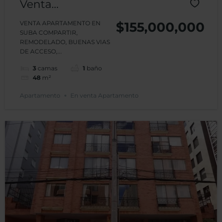
Venta
Apartamento
VENTA APARTAMENTO EN
$155,000,000
SUBA COMPARTIR,
Suba Compartir
REMODELADO, BUENAS VIAS
DE ACCESO,...
3
camas
1
baño
48
m²
Apartamento
En venta Apartamento