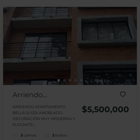
Arriendo
Apartamento
ARRIENDO APARTAMENTO
$5,500,000
BELLA SUIZA AMOBLADO,
Amoblado Bella
DECORACIÒN MUY MODERNA Y
ELEGANTE,...
Suiza
3
camas
3
baños