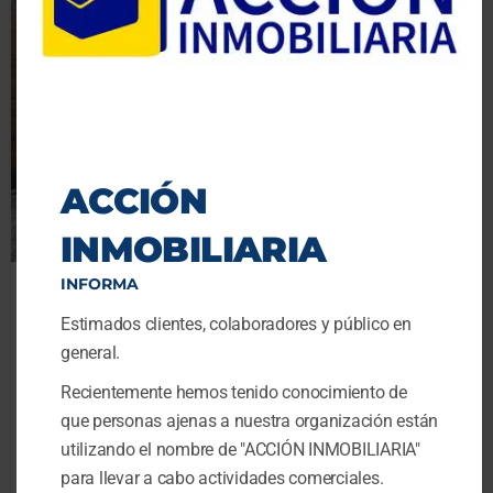
ACCIÓN
INMOBILIARIA
INFORMA
Arriendo Casa
Estimados clientes, colaboradores y público en
Ventto Reservado
ARRIENDO CASA EN CHIA
$3,500,000
general.
VEREDA FONQUETA, CONJUNTO
CHIA
CERRADO CON CLUB...
Recientemente hemos tenido conocimiento de
4
camas
4
baños
que personas ajenas a nuestra organización están
120
m²
utilizando el nombre de "ACCIÓN INMOBILIARIA"
para llevar a cabo actividades comerciales.
Casa
En renta Casa