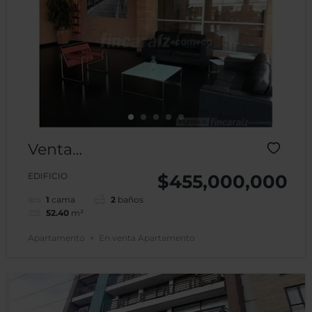
Venta
Apartamento
EDIFICIO
$455,000,000
Edificio
1
cama
2
baños
52.40
m²
Ejecutivo Plaza
Apartamento
En venta Apartamento
– Santa
Barbara