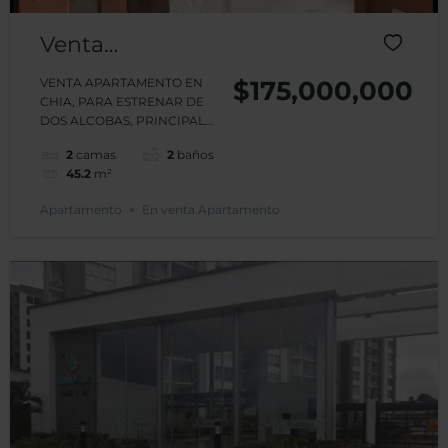
Venta
Apartamento
VENTA APARTAMENTO EN
$175,000,000
CHIA, PARA ESTRENAR DE
Edificio Nativo
DOS ALCOBAS, PRINCIPAL...
Chía
2
camas
2
baños
45.2
m²
Apartamento
En venta Apartamento