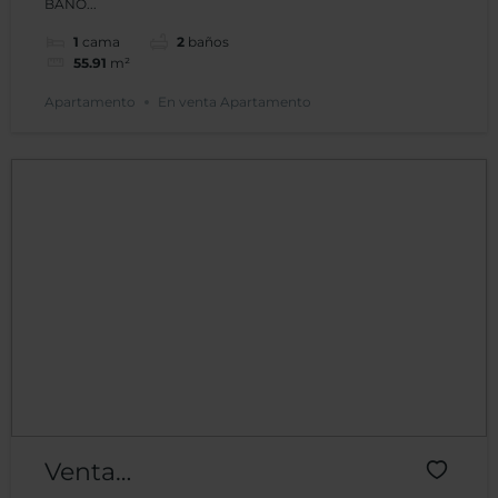
BAÑO...
Ejecutivo Plaza
1
cama
2
baños
Santa Barbara
55.91
m²
Apartamento
En venta Apartamento
Venta