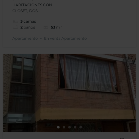
Toberín
HABITACIONES CON
CLOSET, DOS...
Señorial
3
camas
2
baños
53
m²
Apartamento
En venta Apartamento