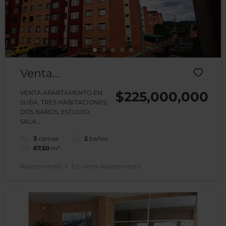
Venta
Apartamento
VENTA APARTAMENTO EN
$225,000,000
SUBA, TRES HABITACIONES,
Suba
DOS BAÑOS, ESTUDIO,
SALA...
Almendros
3
camas
2
baños
67.50
m²
Apartamento
En venta Apartamento