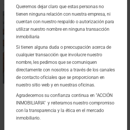
Queremos dejar claro que estas personas no
tienen ninguna relación con nuestra empresa, ni
cuentan con nuestro respaldo o autorización para
utilizar nuestro nombre en ninguna transacción
inmobiliaria
Si tienen alguna duda o preocupación acerca de
cualquier transacción que involucre nuestro
nombre, les pedimos que se comuniquen
directamente con nosotros a través de los canales
de contacto oficiales que se proporcionan en
nuestro sitio web y en nuestras oficinas.
Venta
Agradecemos su confianza continua en "ACCIÓN
Apartamento
INMOBILIARIA" y reiteramos nuestro compromiso
VENTA APARTAMENTO EN
$280,000,000
LA FELICIDAD, CERCA A LA
con la transparencia y la ética en el mercado
La Felicidad
AV BOYACA...
inmobiliario.
2
camas
2
baños