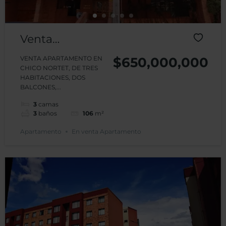
Venta
Apartamento
VENTA APARTAMENTO EN
$650,000,000
CHICO NORTET, DE TRES
Chico Norte
HABITACIONES, DOS
BALCONES,...
Américas III
3
camas
3
baños
106
m²
Apartamento
En venta Apartamento