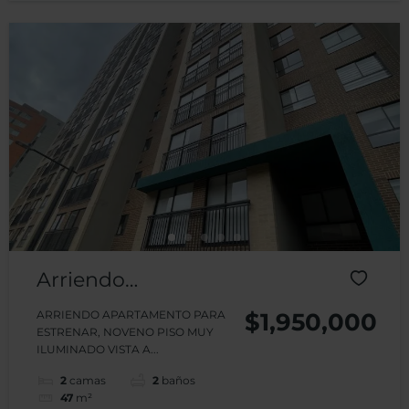
Arriendo
Apartamento
ARRIENDO APARTAMENTO PARA
$1,950,000
ESTRENAR, NOVENO PISO MUY
Conjunto
ILUMINADO VISTA A...
Residencial DC
2
camas
2
baños
47
m²
HOME