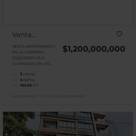
Venta
Apartamento
VENTA APARTAMENTO
$1,200,000,000
EN LA CABRERA,
Edificio Altos
ESQUINERO MUY
ILUMINADO, EN UN...
de La Cabrera
3
camas
La Cabrera
4
baños
183.66
m²
Apartamento
En venta Apartamento