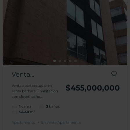
Venta
Apartamento
Venta apartaestudio en
$455,000,000
santa bárbara, 1 habitación
APTO 606
con closet, baño...
Edificio
1
cama
2
baños
54.40
m²
Ejecutivo Plaza
Apartamento
En venta Apartamento