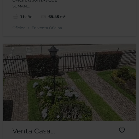
OFICINAS JUNTAS QUE
SUMAN...
1
baño
69.45
m²
Oficina
En venta Oficina
Venta Casa