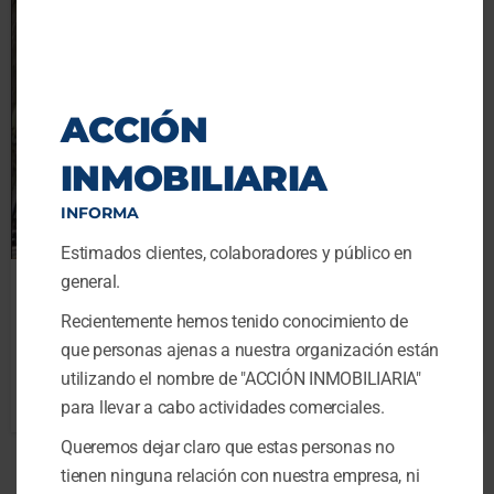
ACCIÓN
INMOBILIARIA
INFORMA
Estimados clientes, colaboradores y público en
general.
Venta Oficina Centro Bogotá
Recientemente hemos tenido conocimiento de
$210,000,000
que personas ajenas a nuestra organización están
1
baño
69.45
m²
utilizando el nombre de "ACCIÓN INMOBILIARIA"
Oficina
En venta Oficina
para llevar a cabo actividades comerciales.
Queremos dejar claro que estas personas no
tienen ninguna relación con nuestra empresa, ni
Powered by
Estatik